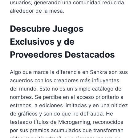
usuarios, generando una comunidad reducida
alrededor de la mesa.
Descubre Juegos
Exclusivos y de
Proveedores Destacados
Algo que marca la diferencia en Sankra son sus
acuerdos con los creadores más influyentes
del mundo. Esto no es un simple catálogo de
nombres. Se percibe en el acceso prioritario a
estrenos, a ediciones limitadas y en una nitidez
de gráficos y sonido que no defrauda. He
testeado títulos de Microgaming, reconocidos
por sus premios acumulados que transforman