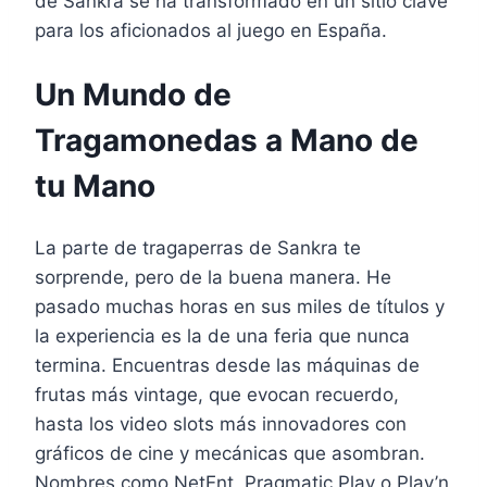
de Sankra se ha transformado en un sitio clave
para los aficionados al juego en España.
Un Mundo de
Tragamonedas a Mano de
tu Mano
La parte de tragaperras de Sankra te
sorprende, pero de la buena manera. He
pasado muchas horas en sus miles de títulos y
la experiencia es la de una feria que nunca
termina. Encuentras desde las máquinas de
frutas más vintage, que evocan recuerdo,
hasta los video slots más innovadores con
gráficos de cine y mecánicas que asombran.
Nombres como NetEnt, Pragmatic Play o Play’n