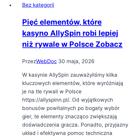
Bez kategorii
Offline
του
Pięć elementów, które
Yoyo
kasyno AllySpin robi lepiej
Casino
για
niż rywale w Polsce Zobacz
την
Ελληνική
Przez
WebDoc
30 maja, 2026
Αγορά
W kasynie AllySpin zauważyliśmy kilka
kluczowych elementów, które wyróżniają
je na tle rywali w Polsce
https://allyspinn.pl/. Od wyjątkowych
bonusów powitalnych po bogaty wybór
gier, te elementy znacząco zwiększają
doświadczenia gracza. Ponadto, przyjazny
układ i efektywna pomoc techniczna