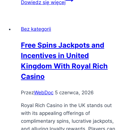
Dowiedz się więcej
oprogramowania
krok
po
Bez kategorii
kroku
w
Free Spins Jackpots and
kasynie
Incentives in United
Liraspin
dla
Kingdom With Royal Rich
Polski
Casino
Przez
WebDoc
5 czerwca, 2026
Royal Rich Casino in the UK stands out
with its appealing offerings of
complimentary spins, lucrative jackpots,
and alluring loyalty rewards. Players can