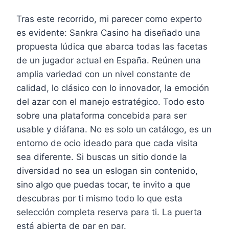
Tras este recorrido, mi parecer como experto
es evidente: Sankra Casino ha diseñado una
propuesta lúdica que abarca todas las facetas
de un jugador actual en España. Reúnen una
amplia variedad con un nivel constante de
calidad, lo clásico con lo innovador, la emoción
del azar con el manejo estratégico. Todo esto
sobre una plataforma concebida para ser
usable y diáfana. No es solo un catálogo, es un
entorno de ocio ideado para que cada visita
sea diferente. Si buscas un sitio donde la
diversidad no sea un eslogan sin contenido,
sino algo que puedas tocar, te invito a que
descubras por ti mismo todo lo que esta
selección completa reserva para ti. La puerta
está abierta de par en par.