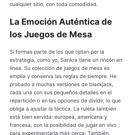
cualquier sitio, con toda comodidad.
La Emoción Auténtica de
los Juegos de Mesa
Si formas parte de los que optan por la
estrategia, como yo, Sankra tiene un rincón en
línea. Su colección de juegos de mesa es
amplia y conserva las reglas de siempre. He
probado a muchas versiones de blackjack,
cada una con sus pequeños detalles en el
repartición o en las opciones de dividir, lo que
obliga a ajustar la táctica. La ruleta también
está bien servida: europea, americana y
francesa, con la posibilidad de jugar en vivo
para experimentarla más cerca. También