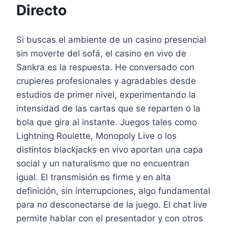
Directo
Si buscas el ambiente de un casino presencial
sin moverte del sofá, el casino en vivo de
Sankra es la respuesta. He conversado con
crupieres profesionales y agradables desde
estudios de primer nivel, experimentando la
intensidad de las cartas que se reparten o la
bola que gira al instante. Juegos tales como
Lightning Roulette, Monopoly Live o los
distintos blackjacks en vivo aportan una capa
social y un naturalismo que no encuentran
igual. El transmisión es firme y en alta
definición, sin interrupciones, algo fundamental
para no desconectarse de la juego. El chat live
permite hablar con el presentador y con otros