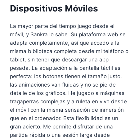
Dispositivos Móviles
La mayor parte del tiempo juego desde el
móvil, y Sankra lo sabe. Su plataforma web se
adapta completamente, así que accedo a la
misma biblioteca completa desde mi teléfono o
tablet, sin tener que descargar una app
pesada. La adaptación a la pantalla táctil es
perfecta: los botones tienen el tamaño justo,
las animaciones van fluidas y no se pierde
detalle de los gráficos. He jugado a máquinas
tragaperras complejas y a ruleta en vivo desde
el móvil con la misma sensación de inmersión
que en el ordenador. Esta flexibilidad es un
gran acierto. Me permite disfrutar de una
partida rápida o una sesión larga desde