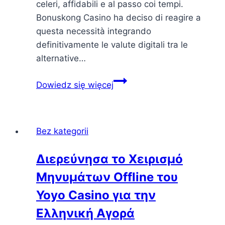
celeri, affidabili e al passo coi tempi.
Bonuskong Casino ha deciso di reagire a
questa necessità integrando
definitivamente le valute digitali tra le
alternative…
Lo
Dowiedz się więcej
Sviluppo
della
Criptovaluta:
Bez kategorii
Bonuskong
Casino
Διερεύνησα το Χειρισμό
Abbraccia
Μηνυμάτων Offline του
i
Pagamenti
Yoyo Casino για την
in
Ελληνική Αγορά
Criptovaluta